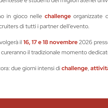
ntesse e studenti dei migliori atenei univers
no in gioco nelle
challenge
organizzate 
cruiters di tutti i partner dell’evento.
volgerà il
16, 17 e 18 novembre
2026 presso
 cureranno il tradizionale momento dedicato 
ra: due giorni intensi di
challenge
,
attivit