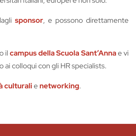
itari italiani, europei e non solo.
dagli
sponsor
, e possono direttamente
 il
campus della Scuola Sant’Anna
e vi
ai colloqui con gli HR specialists.
à culturali
e
networking
.